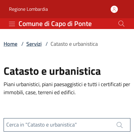
Servizi | Comune di Capo
Vai al contenuto principale
(apre in un'altra scheda).
Regione Lombardia
Comune di Capo di Ponte
Home
/
Servizi
/
Catasto e urbanistica
Catasto e urbanistica
Piani urbanistici, piani paesaggistici e tutti i certificati per
immobili, case, terreni ed edifici.
Cerca in "Catasto e urbanistica"
Cerca