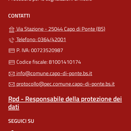
CONTATTI
(apre in un'
Via Stazione - 25044 Capo di Ponte (BS)
Telefono: 0364/42001
P. IVA: 00723520987
Codice fiscale: 81001410174
info@comune.capo-di-ponte.bs.it
protocollo@pec.comune.capo-di-ponte.bs.it
Rpd - Responsabile della protezione dei
dati
SEGUICI SU