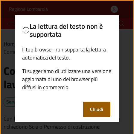
Comunicazione di inizio 
Vai al contenuto principale
(apre in un'altra scheda).
Regione Lombardia
Comune di Capo di Ponte
La lettura del testo non è
supportata
Home
/
Servizi
/
Catasto e urbanistica
/
Il tuo browser non supporta la lettura
Comunicazione di inizio lavori asseverata (Cila)
automatica del testo.
Comunicazione di inizio
Ti suggeriamo di utilizzare una versione
aggiornata di uno dei browser più
lavori asseverata (Cila)
diffusi in commercio.
Servizio attivo
Chiudi
Con la Cila comunichi l'inizio di lavori edilizi che non
richiedono Scia o Permesso di costruzione