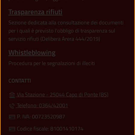
Trasparenza rifiuti
Sezione dedicata alla consultazione dei documenti
per i quali è previsto l'obbligo di trasparenza sul
servizio rifiuti (Delibera Arera 444/2019)
Whistleblowing
Procedura per le segnalazioni di illeciti
CONTATTI
(apre in un'
Via Stazione - 25044 Capo di Ponte (BS)
Telefono: 0364/42001
P. IVA: 00723520987
Codice fiscale: 81001410174