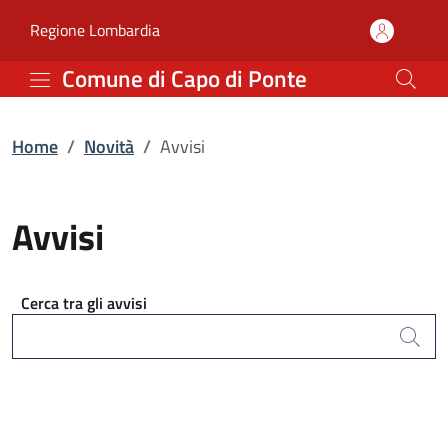
Avvisi | Comune di Capo 
Vai al contenuto principale
(apre in un'altra scheda).
Regione Lombardia
Comune di Capo di Ponte
Home
/
Novità
/
Avvisi
Avvisi
Cerca tra gli avvisi
Cerca