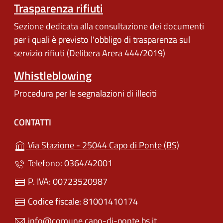
Trasparenza rifiuti
Sezione dedicata alla consultazione dei documenti
per i quali è previsto l'obbligo di trasparenza sul
servizio rifiuti (Delibera Arera 444/2019)
Whistleblowing
Procedura per le segnalazioni di illeciti
CONTATTI
(apre in un'
Via Stazione - 25044 Capo di Ponte (BS)
Telefono: 0364/42001
P. IVA: 00723520987
Codice fiscale: 81001410174
info@comune.capo-di-ponte.bs.it