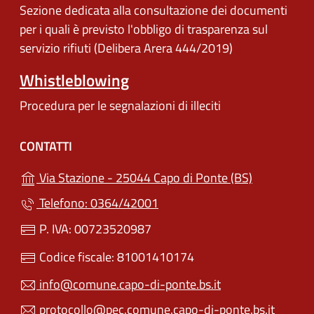
Sezione dedicata alla consultazione dei documenti
per i quali è previsto l'obbligo di trasparenza sul
servizio rifiuti (Delibera Arera 444/2019)
Whistleblowing
Procedura per le segnalazioni di illeciti
CONTATTI
(apre in un'
Via Stazione - 25044 Capo di Ponte (BS)
Telefono: 0364/42001
P. IVA: 00723520987
Codice fiscale: 81001410174
info@comune.capo-di-ponte.bs.it
protocollo@pec.comune.capo-di-ponte.bs.it