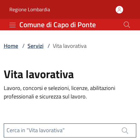
Servizi | Comune di Capo
Vai al contenuto principale
(apre in un'altra scheda).
Regione Lombardia
Comune di Capo di Ponte
Home
/
Servizi
/
Vita lavorativa
Vita lavorativa
Lavoro, concorsi e selezioni, licenze, abilitazioni
professionali e sicurezza sul lavoro.
Cerca in "Vita lavorativa"
Cerca