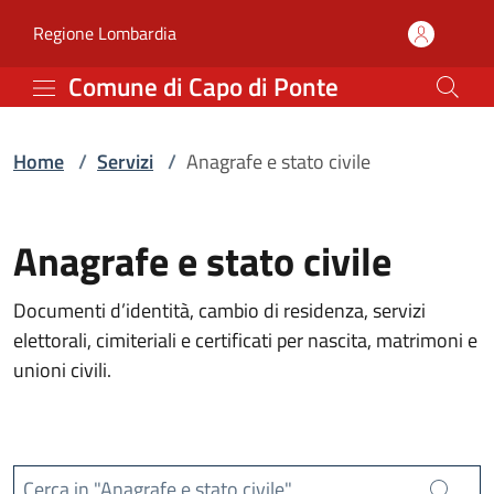
Servizi | Comune di Capo
Vai al contenuto principale
(apre in un'altra scheda).
Regione Lombardia
Comune di Capo di Ponte
Home
/
Servizi
/
Anagrafe e stato civile
Anagrafe e stato civile
Documenti d’identità, cambio di residenza, servizi
elettorali, cimiteriali e certificati per nascita, matrimoni e
unioni civili.
Cerca in "Anagrafe e stato civile"