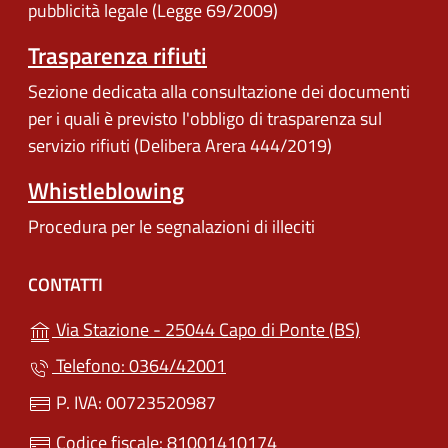
pubblicità legale (Legge 69/2009)
Trasparenza rifiuti
Sezione dedicata alla consultazione dei documenti
per i quali è previsto l'obbligo di trasparenza sul
servizio rifiuti (Delibera Arera 444/2019)
Whistleblowing
Procedura per le segnalazioni di illeciti
CONTATTI
(apre in un'
Via Stazione - 25044 Capo di Ponte (BS)
Telefono: 0364/42001
P. IVA: 00723520987
Codice fiscale: 81001410174