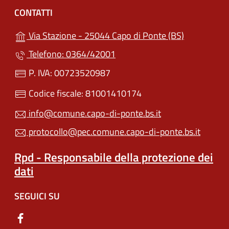
CONTATTI
(apre in un'
Via Stazione - 25044 Capo di Ponte (BS)
Telefono: 0364/42001
P. IVA: 00723520987
Codice fiscale: 81001410174
info@comune.capo-di-ponte.bs.it
protocollo@pec.comune.capo-di-ponte.bs.it
Rpd - Responsabile della protezione dei
dati
SEGUICI SU