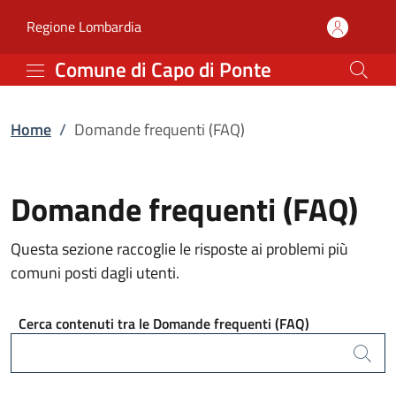
Domande frequenti (FAQ
Vai al contenuto principale
(apre in un'altra scheda).
Regione Lombardia
Comune di Capo di Ponte
Home
/
Domande frequenti (FAQ)
Domande frequenti (FAQ)
Questa sezione raccoglie le risposte ai problemi più
comuni posti dagli utenti.
Cerca contenuti tra le Domande frequenti (FAQ)
Cerca