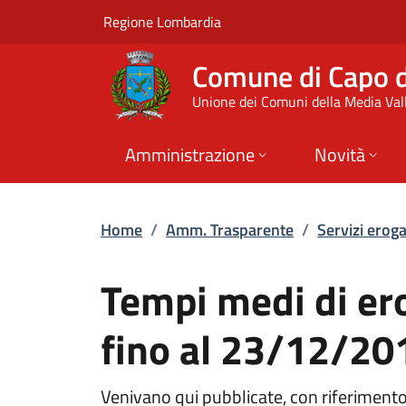
Tempi medi di erogaz
Vai al contenuto principale
(apre in un'altra scheda).
Regione Lombardia
Comune di Capo d
Unione dei Comuni della Media Vall
Amministrazione
Novità
Home
/
Amm. Trasparente
/
Servizi eroga
Tempi medi di ero
fino al 23/12/20
Venivano qui pubblicate, con riferimento