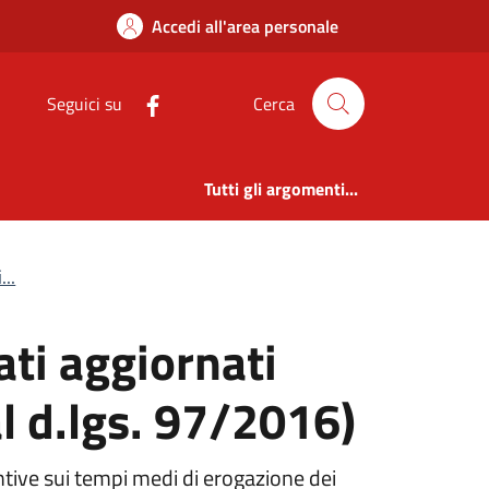
ati aggiornati fino 
Accedi all'area personale
Seguici su
Cerca
Tutti gli argomenti...
...
ati aggiornati
l d.lgs. 97/2016)
ntive sui tempi medi di erogazione dei