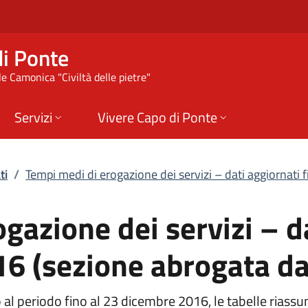
ione dei servizi – d
i Ponte
e Camonica "Civiltà delle pietre"
Servizi
Vivere Capo di Ponte
ti
/
Tempi medi di erogazione dei servizi – dati aggiornati fi
gazione dei servizi – d
16 (sezione abrogata da
 al periodo fino al 23 dicembre 2016, le tabelle riassu