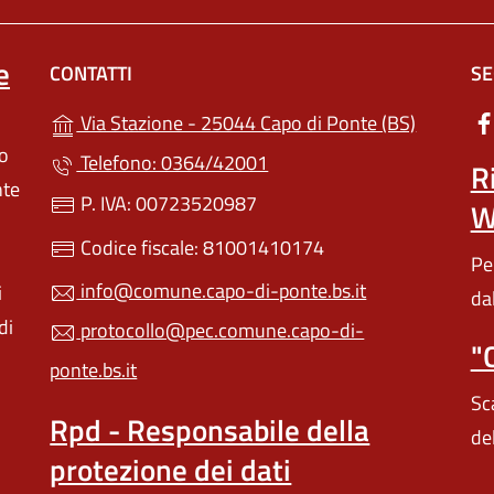
e
CONTATTI
SE
(apre in u
Via Stazione - 25044 Capo di Ponte (BS)
lo
Telefono: 0364/42001
R
nte
P. IVA: 00723520987
W
Codice fiscale: 81001410174
Pe
info@comune.capo-di-ponte.bs.it
i
da
di
protocollo@pec.comune.capo-di-
"
ponte.bs.it
Sc
Rpd - Responsabile della
de
protezione dei dati