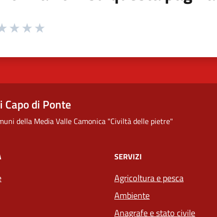
 da 1 a 5 stelle la pagina
ta 1 stelle su 5
aluta 2 stelle su 5
Valuta 3 stelle su 5
Valuta 4 stelle su 5
Valuta 5 stelle su 5
 Capo di Ponte
uni della Media Valle Camonica "Civiltà delle pietre"
À
SERVIZI
e
Agricoltura e pesca
Ambiente
Anagrafe e stato civile