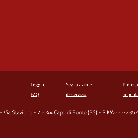
a
Leggi le
Segnalazione
Prenota
 in un'altra scheda).
FAQ
disservizio
appunt
- Via Stazione - 25044 Capo di Ponte (BS) - P.IVA: 00723