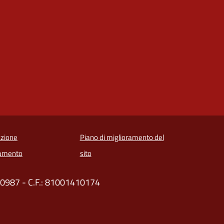
zione
Piano di miglioramento del
amento
sito
520987 - C.F.: 81001410174