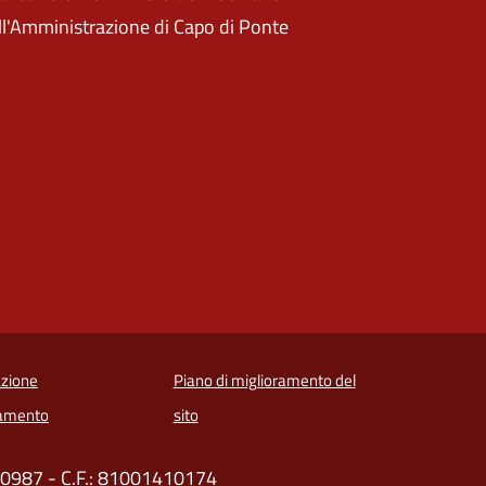
ll'Amministrazione di Capo di Ponte
zione
Piano di miglioramento del
amento
sito
520987 - C.F.: 81001410174