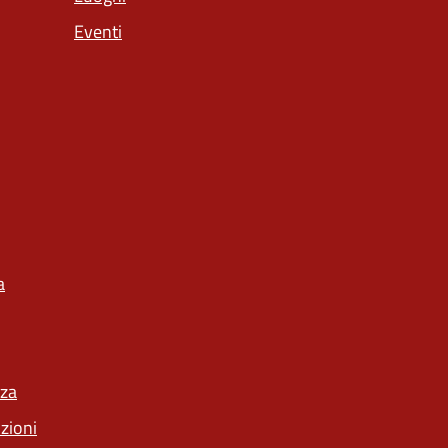
Eventi
a
nza
nzioni