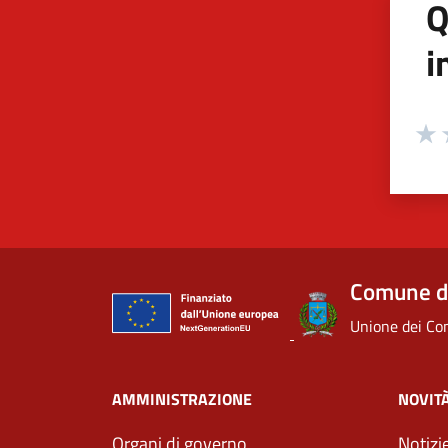
Q
i
Valuta
Valu
V
Comune di
Unione dei Com
AMMINISTRAZIONE
NOVIT
Organi di governo
Notizi