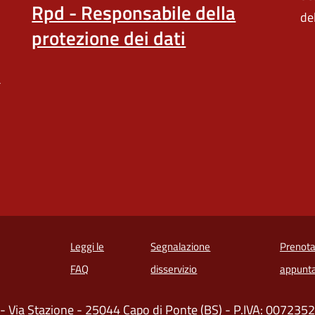
Rpd - Responsabile della
de
protezione dei dati
a
Leggi le
Segnalazione
Prenota
 in un'altra scheda).
FAQ
disservizio
appunt
- Via Stazione - 25044 Capo di Ponte (BS) - P.IVA: 00723