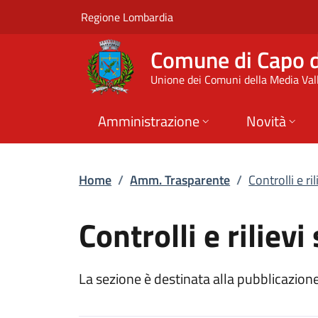
Controlli e rilievi 
Vai al contenuto principale
(apre in un'altra scheda).
Regione Lombardia
Comune di Capo d
Unione dei Comuni della Media Vall
Amministrazione
Novità
Home
/
Amm. Trasparente
/
Controlli e r
Controlli e riliev
La sezione è destinata alla pubblicazione