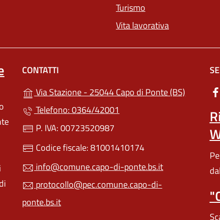
Turismo
Vita lavorativa
e
CONTATTI
SE
(apre in u
Via Stazione - 25044 Capo di Ponte (BS)
lo
Telefono: 0364/42001
R
nte
P. IVA: 00723520987
W
Codice fiscale: 81001410174
Pe
info@comune.capo-di-ponte.bs.it
i
da
di
protocollo@pec.comune.capo-di-
"
ponte.bs.it
Sc