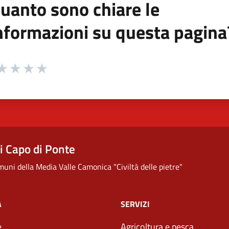
uanto sono chiare le
nformazioni su questa pagina
 da 1 a 5 stelle la pagina
ta 1 stelle su 5
aluta 2 stelle su 5
Valuta 3 stelle su 5
Valuta 4 stelle su 5
Valuta 5 stelle su 5
 Capo di Ponte
uni della Media Valle Camonica "Civiltà delle pietre"
À
SERVIZI
e
Agricoltura e pesca