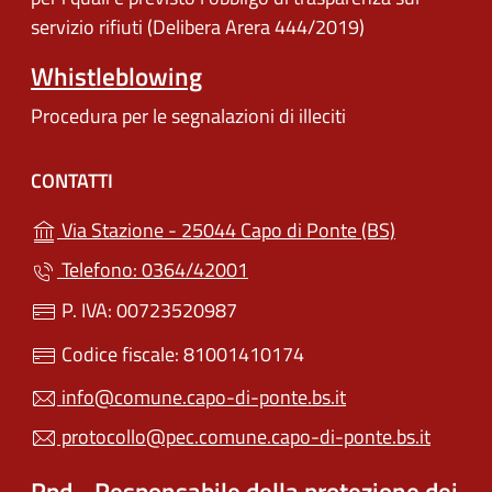
servizio rifiuti (Delibera Arera 444/2019)
Whistleblowing
Procedura per le segnalazioni di illeciti
CONTATTI
(apre in un'
Via Stazione - 25044 Capo di Ponte (BS)
Telefono: 0364/42001
P. IVA: 00723520987
Codice fiscale: 81001410174
info@comune.capo-di-ponte.bs.it
protocollo@pec.comune.capo-di-ponte.bs.it
Rpd - Responsabile della protezione dei