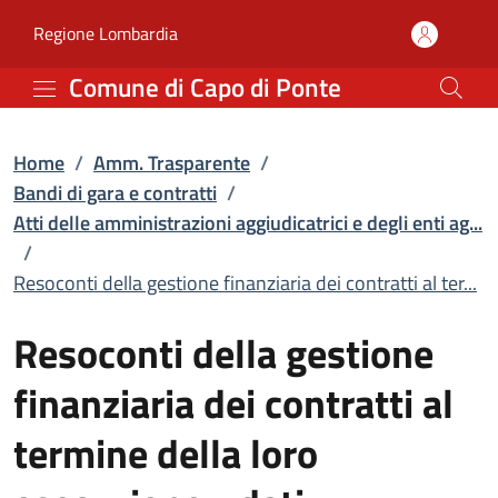
Resoconti della gestione
Vai al contenuto principale
(apre in un'altra scheda).
Regione Lombardia
Comune di Capo di Ponte
Home
/
Amm. Trasparente
/
Bandi di gara e contratti
/
Atti delle amministrazioni aggiudicatrici e degli enti ag...
/
Resoconti della gestione finanziaria dei contratti al ter...
Resoconti della gestione
finanziaria dei contratti al
termine della loro