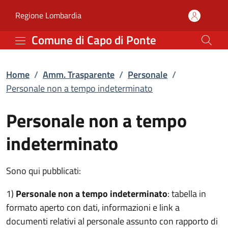
Personale non a tempo i
Vai al contenuto principale
(apre in un'altra scheda).
Regione Lombardia
Comune di Capo di Ponte
Home
/
Amm. Trasparente
/
Personale
/
Personale non a tempo indeterminato
Personale non a tempo
indeterminato
Sono qui pubblicati:
1)
Personale non a tempo indeterminato
: tabella in
formato aperto con dati, informazioni e link a
documenti relativi al personale assunto con rapporto di