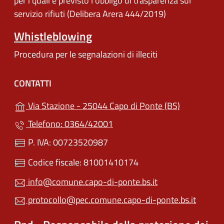
per i quali è previsto l'obbligo di trasparenza sul
servizio rifiuti (Delibera Arera 444/2019)
Whistleblowing
Procedura per le segnalazioni di illeciti
CONTATTI
(apre in un'
Via Stazione - 25044 Capo di Ponte (BS)
Telefono: 0364/42001
P. IVA: 00723520987
Codice fiscale: 81001410174
info@comune.capo-di-ponte.bs.it
protocollo@pec.comune.capo-di-ponte.bs.it