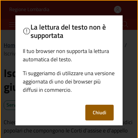
Iscriversi all'albo dei g
Vai al contenuto principale
(apre in un'altra scheda).
Regione Lombardia
Comune di Capo di Ponte
La lettura del testo non è
supportata
Home
/
Servizi
/
Giustizia e sicurezza pubblica
/
Il tuo browser non supporta la lettura
Iscriversi all'albo dei giudici popolari
automatica del testo.
Iscriversi all'albo dei
Ti suggeriamo di utilizzare una versione
aggiornata di uno dei browser più
giudici popolari
diffusi in commercio.
Servizio attivo
Chiudi
Chiedi l'iscrizione per partecipare al sorteggio dei giudici
popolari che compongono le Corti d'assise e d'appello