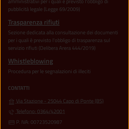
amministrativi per i quali è previsto l'obbligo di
pubblicità legale (Legge 69/2009)
Trasparenza rifiuti
Sezione dedicata alla consultazione dei documenti
per i quali è previsto l'obbligo di trasparenza sul
servizio rifiuti (Delibera Arera 444/2019)
Whistleblowing
Procedura per le segnalazioni di illeciti
CONTATTI
(apre in un'
Via Stazione - 25044 Capo di Ponte (BS)
Telefono: 0364/42001
P. IVA: 00723520987