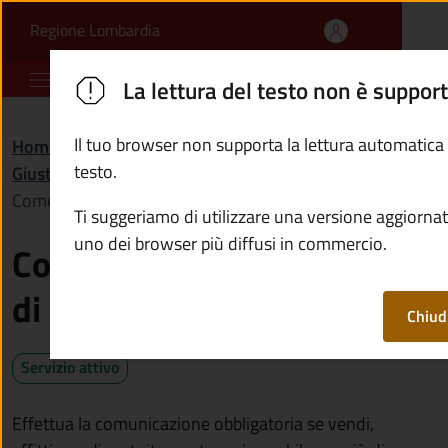
Comunicare la cessione 
Vai al contenuto principale
(apre in un'altra scheda).
Regione Lombardia
Comune di Capo di Ponte
La lettura del testo non è suppor
Il tuo browser non supporta la lettura automatica
Home
/
Servizi
/
testo.
Giustizia e sicurezza pubblica
/
Comunicare la cessione di un fabbricato
Ti suggeriamo di utilizzare una versione aggiornat
uno dei browser più diffusi in commercio.
Comunicare la cessione
di un fabbricato
Chiud
Servizio attivo
Effettua la comunicazione obbligatoria se vendi,