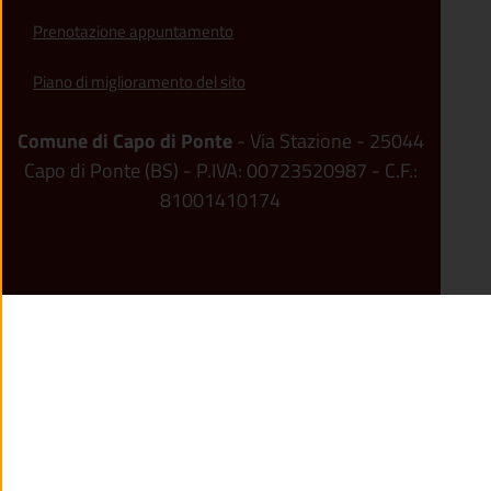
Prenotazione appuntamento
Piano di miglioramento del sito
Comune di Capo di Ponte
- Via Stazione - 25044
Capo di Ponte (BS) - P.IVA: 00723520987 - C.F.:
81001410174