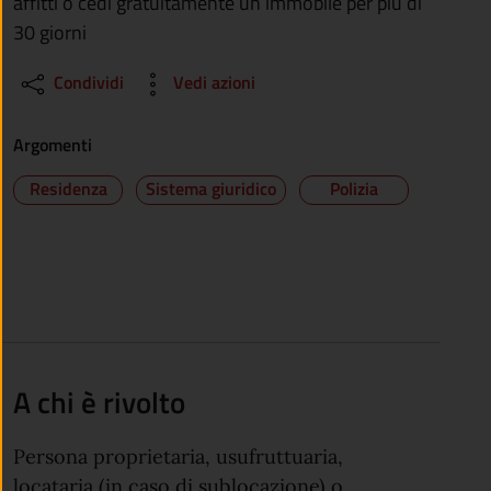
affitti o cedi gratuitamente un immobile per più di
30 giorni
Condividi
Vedi azioni
Argomenti
Residenza
Sistema giuridico
Polizia
A chi è rivolto
Persona proprietaria, usufruttuaria,
locataria (in caso di sublocazione) o