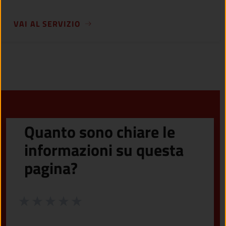
VAI AL SERVIZIO
Quanto sono chiare le
informazioni su questa
pagina?
Valuta da 1 a 5 stelle la pagina
Valuta 1 stelle su 5
Valuta 2 stelle su 5
Valuta 3 stelle su 5
Valuta 4 stelle su 5
Valuta 5 stelle su 5