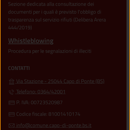
Sezione dedicata alla consultazione dei
documenti per i quali è previsto l'obbligo di
trasparenza sul servizio rifiuti (Delibera Arera
444/2019)
Whistleblowing
Procedura per le segnalazioni di illeciti
CONTATTI
(apre in un'
Via Stazione - 25044 Capo di Ponte (BS)
Telefono: 0364/42001
P. IVA: 00723520987
Codice fiscale: 81001410174
info@comune.capo-di-ponte.bs.it