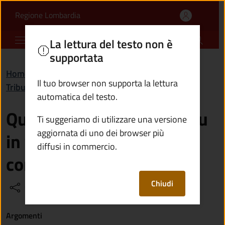
Quali sono le aliquote I
Vai al contenuto principale
(apre in un'altra scheda).
Regione Lombardia
Comune di Capo di Ponte
La lettura del testo non è
supportata
Home
/
Domande frequenti (FAQ)
/
Il tuo browser non supporta la lettura
Tributi, finanze e contravvenzioni
automatica del testo.
Quali sono le aliquote Imu
Ti suggeriamo di utilizzare una versione
aggiornata di uno dei browser più
in vigore per l’anno
diffusi in commercio.
corrente?
Chiudi
Condividi
Vedi azioni
Argomenti