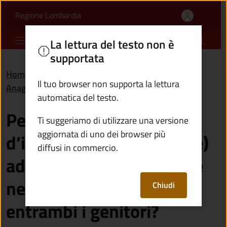
Per il rilascio della Car
Vai al contenuto principale
(apre in un'altra scheda).
Regione Lombardia
Comune di Capo di Ponte
La lettura del testo non è
supportata
Home
/
Domande frequenti (FAQ)
/
Il tuo browser non supporta la lettura
Anagrafe e stato civile
automatica del testo.
Per il rilascio della Carta
Ti suggeriamo di utilizzare una versione
aggiornata di uno dei browser più
d’identità elettronica (Cie)
diffusi in commercio.
ad un minore di 18 anni è
necessario l’assenso di
Chiudi
entrambi i genitori?