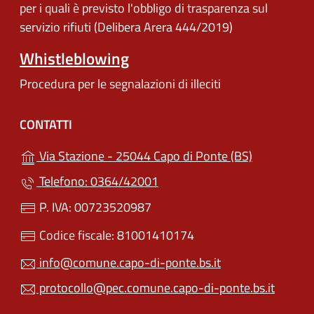
per i quali è previsto l'obbligo di trasparenza sul
servizio rifiuti (Delibera Arera 444/2019)
Whistleblowing
Procedura per le segnalazioni di illeciti
CONTATTI
(apre in un'
Via Stazione - 25044 Capo di Ponte (BS)
Telefono: 0364/42001
P. IVA: 00723520987
Codice fiscale: 81001410174
info@comune.capo-di-ponte.bs.it
protocollo@pec.comune.capo-di-ponte.bs.it