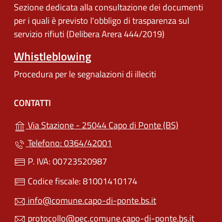
Sezione dedicata alla consultazione dei documenti
per i quali è previsto l'obbligo di trasparenza sul
servizio rifiuti (Delibera Arera 444/2019)
Whistleblowing
Procedura per le segnalazioni di illeciti
CONTATTI
(apre in un'
Via Stazione - 25044 Capo di Ponte (BS)
Telefono: 0364/42001
P. IVA: 00723520987
Codice fiscale: 81001410174
info@comune.capo-di-ponte.bs.it
protocollo@pec.comune.capo-di-ponte.bs.it