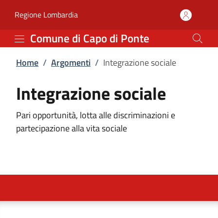
Integrazione sociale | C
Vai al contenuto principale
(apre in un'altra scheda).
Regione Lombardia
Comune di Capo di Ponte
Home
/
Argomenti
/
Integrazione sociale
Integrazione sociale
Pari opportunità, lotta alle discriminazioni e
partecipazione alla vita sociale