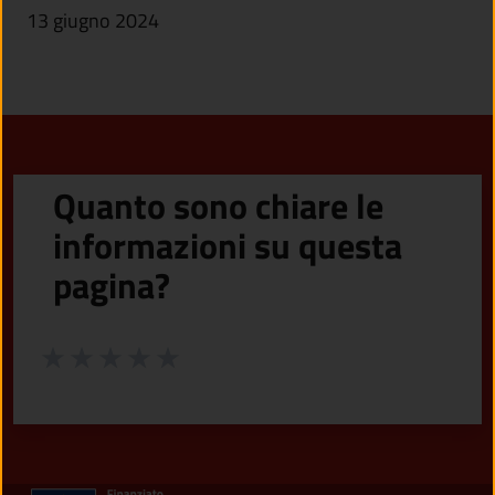
13 giugno 2024
Quanto sono chiare le
informazioni su questa
pagina?
Valuta da 1 a 5 stelle la pagina
Valuta 1 stelle su 5
Valuta 2 stelle su 5
Valuta 3 stelle su 5
Valuta 4 stelle su 5
Valuta 5 stelle su 5