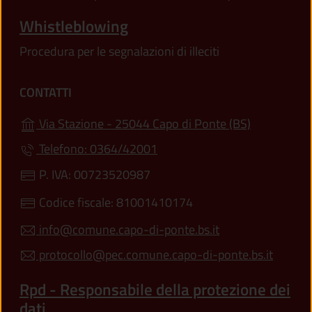
Whistleblowing
Procedura per le segnalazioni di illeciti
CONTATTI
(apre in un'
Via Stazione - 25044 Capo di Ponte (BS)
Telefono: 0364/42001
P. IVA: 00723520987
Codice fiscale: 81001410174
info@comune.capo-di-ponte.bs.it
protocollo@pec.comune.capo-di-ponte.bs.it
Rpd - Responsabile della protezione dei
dati