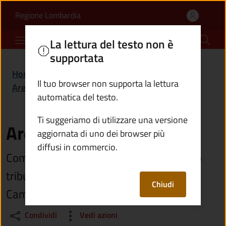
Area contabile | Comune
Vai al contenuto principale
(apre in un'altra scheda).
Regione Lombardia
Comune di Capo di Ponte
La lettura del testo non è
supportata
Home
/
Amministrazione
/
Il tuo browser non supporta la lettura
Aree amministrative
/
Area contabile
automatica del testo.
Ti suggeriamo di utilizzare una versione
Area contabile
aggiornata di uno dei browser più
diffusi in commercio.
Comprende l'Ufficio ragioneria e l'Ufficio
tributi dell'Unione dei comuni della Valle
Chiudi
Camonica
Condividi
Vedi azioni