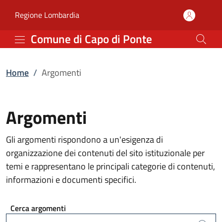
Argomenti | Comune di 
Vai al contenuto principale
(apre in un'altra scheda).
Regione Lombardia
Comune di Capo di Ponte
Home
/
Argomenti
Argomenti
Gli argomenti rispondono a un'esigenza di
organizzazione dei contenuti del sito istituzionale per
temi e rappresentano le principali categorie di contenuti,
informazioni e documenti specifici.
Cerca argomenti