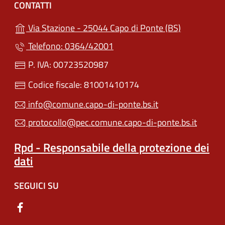
CONTATTI
(apre in un'
Via Stazione - 25044 Capo di Ponte (BS)
Telefono: 0364/42001
P. IVA: 00723520987
Codice fiscale: 81001410174
info@comune.capo-di-ponte.bs.it
protocollo@pec.comune.capo-di-ponte.bs.it
Rpd - Responsabile della protezione dei
dati
SEGUICI SU