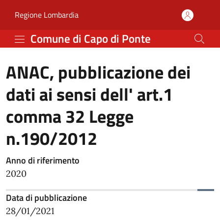
ANAC, pubblicazione dei 
Vai al contenuto principale
(apre in un'altra scheda).
Regione Lombardia
Comune di Capo di Ponte
ANAC, pubblicazione dei
dati ai sensi dell' art.1
comma 32 Legge
n.190/2012
Anno di riferimento
2020
In elaborazione...
Data di pubblicazione
28/01/2021