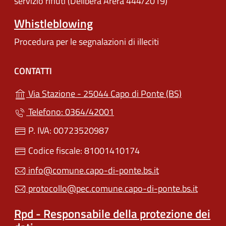
servizio rifiuti (Delibera Arera 444/2019)
Whistleblowing
Procedura per le segnalazioni di illeciti
CONTATTI
(apre in un'
Via Stazione - 25044 Capo di Ponte (BS)
Telefono: 0364/42001
P. IVA: 00723520987
Codice fiscale: 81001410174
info@comune.capo-di-ponte.bs.it
protocollo@pec.comune.capo-di-ponte.bs.it
Rpd - Responsabile della protezione dei