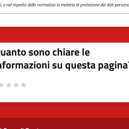
ti, e nel rispetto della normativa in materia di protezione dei dati personal
uanto sono chiare le
nformazioni su questa pagina
 da 1 a 5 stelle la pagina
ta 1 stelle su 5
aluta 2 stelle su 5
Valuta 3 stelle su 5
Valuta 4 stelle su 5
Valuta 5 stelle su 5