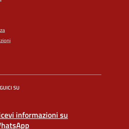
nza
nzioni
GUICI SU
n'altra scheda).
icevi informazioni su
hatsApp