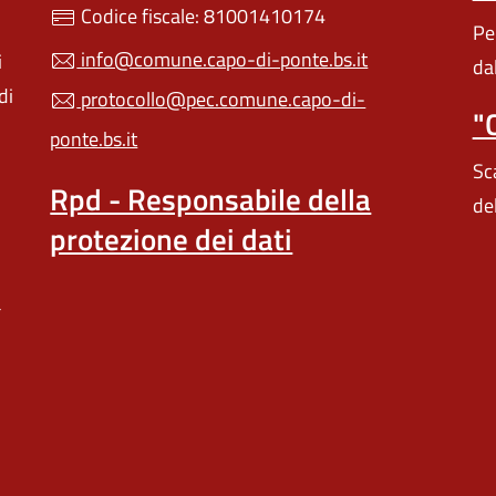
Codice fiscale: 81001410174
Pe
info@comune.capo-di-ponte.bs.it
i
da
di
protocollo@pec.comune.capo-di-
"
ponte.bs.it
Sc
Rpd - Responsabile della
de
protezione dei dati
a