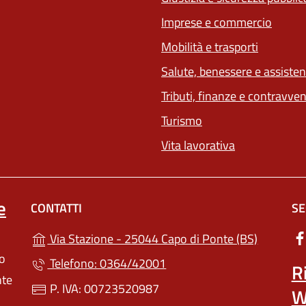
Imprese e commercio
Mobilità e trasporti
Salute, benessere e assiste
Tributi, finanze e contravve
Turismo
Vita lavorativa
e
CONTATTI
SE
(apre in u
Via Stazione - 25044 Capo di Ponte (BS)
lo
Telefono: 0364/42001
R
nte
P. IVA: 00723520987
W