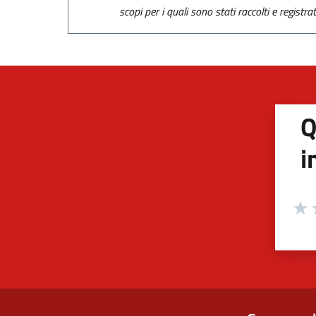
scopi per i quali sono stati raccolti e registra
Q
i
Valuta
Valu
V