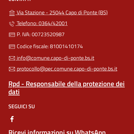
(apre in un'
Via Stazione - 25044 Capo di Ponte (BS)
Telefono: 0364/42001
P. IVA: 00723520987
Codice fiscale: 81001410174
info@comune.capo-di-ponte.bs.it
protocollo@pec.comune.capo-di-ponte.bs.it
Rpd - Responsabile della protezione dei
dati
SEGUICI SU
Ricevi informazioni su WhatsApp