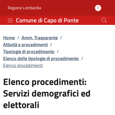
Elenco procedimenti | El
Vai al contenuto principale
(apre in un'altra scheda).
Regione Lombardia
Comune di Capo di Ponte
Home
/
Amm. Trasparente
/
Attività e procedimenti
/
Tipologie di procedimento
/
Elenco delle tipologie di procedimento
/
Elenco procedimenti
Elenco procedimenti:
Servizi demografici ed
elettorali