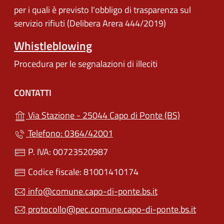
per i quali è previsto l'obbligo di trasparenza sul
servizio rifiuti (Delibera Arera 444/2019)
Whistleblowing
Procedura per le segnalazioni di illeciti
CONTATTI
(apre in un'
Via Stazione - 25044 Capo di Ponte (BS)
Telefono: 0364/42001
P. IVA: 00723520987
Codice fiscale: 81001410174
info@comune.capo-di-ponte.bs.it
protocollo@pec.comune.capo-di-ponte.bs.it