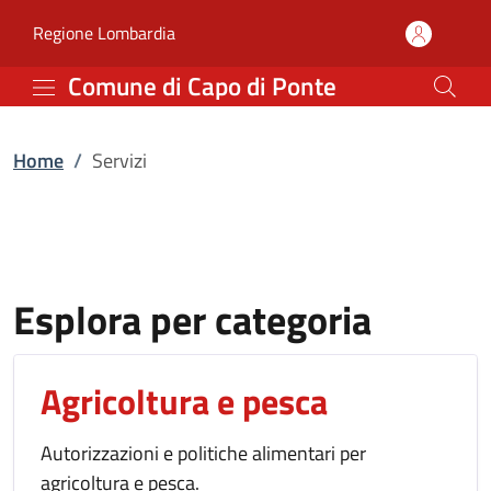
Servizi | Comune di Capo
Vai al contenuto principale
(apre in un'altra scheda).
Regione Lombardia
Comune di Capo di Ponte
Home
/
Servizi
Esplora per categoria
Agricoltura e pesca
Autorizzazioni e politiche alimentari per
agricoltura e pesca.