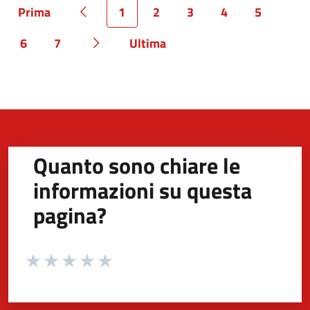
Prima
1
2
3
4
5
Pagina
Pagina precedente
Pagina
Pagina
Pagina
Pagina
Pagina
6
7
Ultima
Pagina
Pagina
Pagina successiva
Pagina
Quanto sono chiare le
informazioni su questa
pagina?
Valuta da 1 a 5 stelle la pagina
Valuta 1 stelle su 5
Valuta 2 stelle su 5
Valuta 3 stelle su 5
Valuta 4 stelle su 5
Valuta 5 stelle su 5