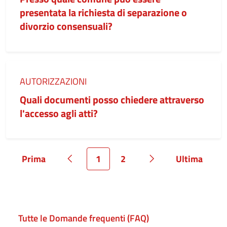
presentata la richiesta di separazione o
divorzio consensuali?
Categoria:
AUTORIZZAZIONI
Quali documenti posso chiedere attraverso
l'accesso agli atti?
Prima
1
2
Ultima
Pagina
Pagina precedente
Pagina
Pagina
Pagina successiva
Pagina
Tutte le Domande frequenti (FAQ)