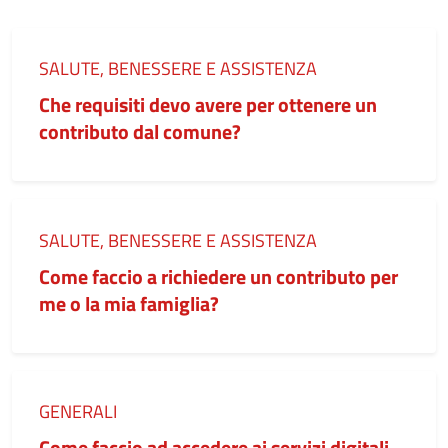
Categoria:
SALUTE, BENESSERE E ASSISTENZA
Che requisiti devo avere per ottenere un
contributo dal comune?
Categoria:
SALUTE, BENESSERE E ASSISTENZA
Come faccio a richiedere un contributo per
me o la mia famiglia?
Categoria:
GENERALI
Come faccio ad accedere ai servizi digitali