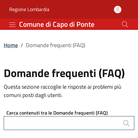
Domande frequenti (FAQ
Vai al contenuto principale
(apre in un'altra scheda).
Regione Lombardia
Comune di Capo di Ponte
Home
/
Domande frequenti (FAQ)
Domande frequenti (FAQ)
Questa sezione raccoglie le risposte ai problemi più
comuni posti dagli utenti.
Cerca contenuti tra le Domande frequenti (FAQ)
Cerca