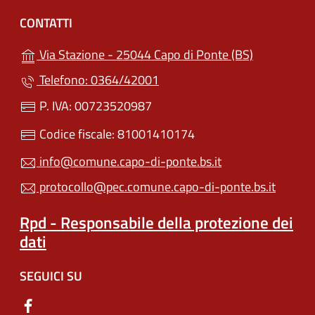
CONTATTI
(apre in un'
Via Stazione - 25044 Capo di Ponte (BS)
Telefono: 0364/42001
P. IVA: 00723520987
Codice fiscale: 81001410174
info@comune.capo-di-ponte.bs.it
protocollo@pec.comune.capo-di-ponte.bs.it
Rpd - Responsabile della protezione dei
dati
SEGUICI SU