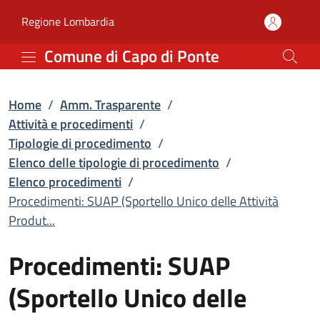
Procedimenti: SUAP (Spor
Vai al contenuto principale
(apre in un'altra scheda).
Regione Lombardia
Comune di Capo di Ponte
Home
/
Amm. Trasparente
/
Attività e procedimenti
/
Tipologie di procedimento
/
Elenco delle tipologie di procedimento
/
Elenco procedimenti
/
Procedimenti: SUAP (Sportello Unico delle Attività
Produt...
Procedimenti: SUAP
(Sportello Unico delle